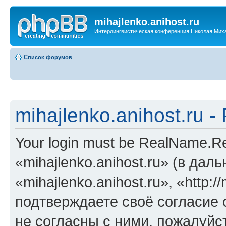
mihajlenko.anihost.ru
Интерлингвистическая конференция Николая Мих
Список форумов
mihajlenko.anihost.ru 
Your login must be RealName.
«mihajlenko.anihost.ru» (в да
«mihajlenko.anihost.ru», «http://
подтверждаете своё согласие
не согласны с ними, пожалуйст