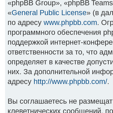
«phpBB Group», «phpBB Teams
«
General Public License
» (в да
по адресу
www.phpbb.com
. Ог
программного обеспечения php
поддержкой интернет-конферен
ответственности за то, что а
определяет в качестве допуст
них. За дополнительной инфо
адресу
http://www.phpbb.com/
.
Вы соглашаетесь не размещат
клеветнических сообщений, п