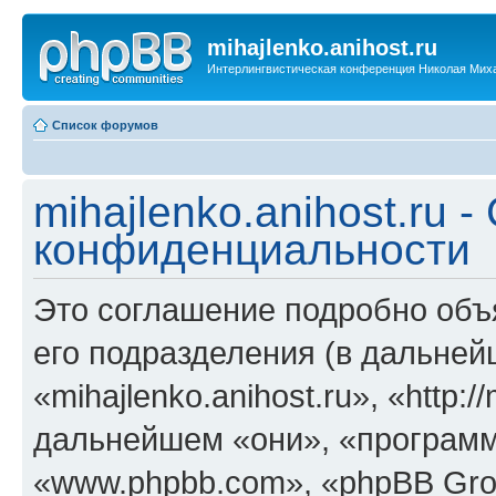
mihajlenko.anihost.ru
Интерлингвистическая конференция Николая Мих
Список форумов
mihajlenko.anihost.ru 
конфиденциальности
Это соглашение подробно объяс
его подразделения (в дальне
«mihajlenko.anihost.ru», «http:/
дальнейшем «они», «программ
«www.phpbb.com», «phpBB Gro