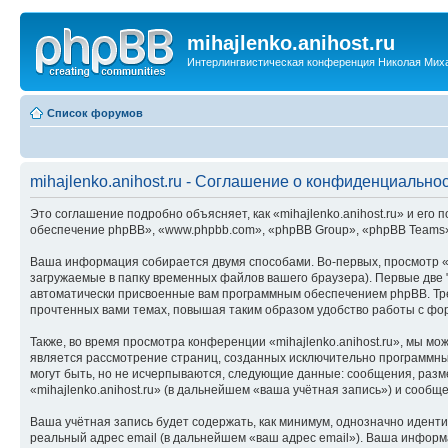
mihajlenko.anihost.ru
Интерлингвистическая конференция Николая Мих
Список форумов
mihajlenko.anihost.ru - Соглашение о конфиденциально
Это соглашение подробно объясняет, как «mihajlenko.anihost.ru» и его п
обеспечение phpBB», «www.phpbb.com», «phpBB Group», «phpBB Teams»
Ваша информация собирается двумя способами. Во-первых, просмотр «m
загружаемые в папку временных файлов вашего браузера). Первые две "
автоматически присвоенные вам программным обеспечением phpBB. Трет
прочтенных вами темах, повышая таким образом удобство работы с фо
Также, во время просмотра конференции «mihajlenko.anihost.ru», мы м
является рассмотрение страниц, созданных исключительно программн
могут быть, но не исчерпываются, следующие данные: сообщения, раз
«mihajlenko.anihost.ru» (в дальнейшем «ваша учётная запись») и сооб
Ваша учётная запись будет содержать, как минимум, однозначно идент
реальный адрес email (в дальнейшем «ваш адрес email»). Ваша информ