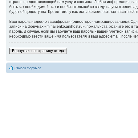
стране, предоставляющей нам услуги хостинга. Любая информация, запр
быть как необходимой, так и необязательной ко вводу, на усмотрение а
будет общедоступна. Кроме того, у вас есть возможность согласиться
Ваш пароль надежно зашифрован (односторонним хэшированием). Однако
записи на форумах «mihajlenko.anihost.ru», пожалуйста, храните его в т
пароль. В случае, если вы забудете ваш пароль к вашей учётной запи
необходимо ввести ваше имя пользователя и ваш адрес email, после ч
Вернуться на страницу входа
Список форумов