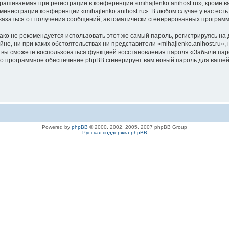
ашиваемая при регистрации в конференции «mihajlenko.anihost.ru», кроме в
дминистрации конференции «mihajlenko.anihost.ru». В любом случае у вас ес
/отказаться от получения сообщений, автоматически сгенерированных програ
 не рекомендуется использовать этот же самый пароль, регистрируясь на д
айне, ни при каких обстоятельствах ни представители «mihajlenko.anihost.ru»
си, вы сможете воспользоваться функцией восстановления пароля «Забыли п
его программное обеспечение phpBB сгенерирует вам новый пароль для вашей
Powered by
phpBB
© 2000, 2002, 2005, 2007 phpBB Group
Русская поддержка phpBB