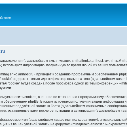
айленко
сти
одразделения (в дальнейшем «мы», «наш», «mihajlenko.anihost.ru», «http://mi
) используют информацию, полученную во время любой из ваших пользовате
ihajlenko.anihost.ru» приведёт к созданию программным обеспечением phpB
cookie" содержат только идентификатор пользователя (в дальнейшем «user-i
ья "cookie" будет создана после просмотра одной из тем конференции «miha
румами.
ожем установить cookies, внешние по отношению к программному обеспечению 
ым обеспечением phpBB. Вторым источником получения вашей информации я
мещенные под учётной записью Гостя (в дальнейшем «анонимные сообщения»
щения, оставленные вами после регистрации и авторизации (в дальнейшем «в
ифицируемое имя (в дальнейшем «ваше имя пользователя»), индивидуальный 
ация из вашей учётной записи на форумах «mihajlenko.anihost.ru» охраняе