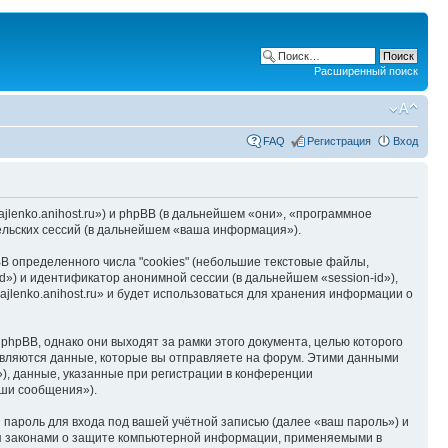
Расширенный поиск
FAQ
Регистрация
Вход
hajlenko.anihost.ru») и phpBB (в дальнейшем «они», «программное
льских сессий (в дальнейшем «ваша информация»).
B определенного числа "cookies" (небольшие текстовые файлы,
d») и идентификатор анонимной сессии (в дальнейшем «session-id»),
jlenko.anihost.ru» и будет использоваться для хранения информации о
phpBB, однако они выходят за рамки этого документа, целью которого
вляются данные, которые вы отправляете на форум. Этими данными
), данные, указанные при регистрации в конференции
аши сообщения»).
пароль для входа под вашей учётной записью (далее «ваш пароль») и
тся законами о защите компьютерной информации, применяемыми в