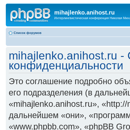
mihajlenko.anihost.ru
Интерлингвистическая конференция Николая Мих
Список форумов
mihajlenko.anihost.ru 
конфиденциальности
Это соглашение подробно объяс
его подразделения (в дальне
«mihajlenko.anihost.ru», «http:/
дальнейшем «они», «программ
«www.phpbb.com», «phpBB Gro