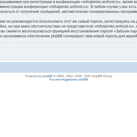
ашиваемая при регистрации в конференции «mihajlenko.anihost.ru», кроме в
дминистрации конференции «mihajlenko.anihost.ru». В любом случае у вас ес
/отказаться от получения сообщений, автоматически сгенерированных програ
 не рекомендуется использовать этот же самый пароль, регистрируясь на д
айне, ни при каких обстоятельствах ни представители «mihajlenko.anihost.ru»
си, вы сможете воспользоваться функцией восстановления пароля «Забыли п
его программное обеспечение phpBB сгенерирует вам новый пароль для вашей
Powered by
phpBB
© 2000, 2002, 2005, 2007 phpBB Group
Русская поддержка phpBB