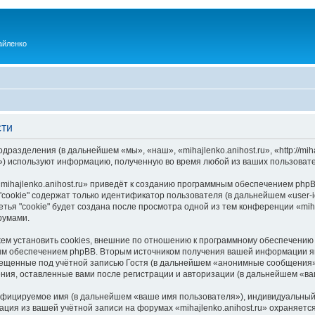
айленко
сти
одразделения (в дальнейшем «мы», «наш», «mihajlenko.anihost.ru», «http://mi
) используют информацию, полученную во время любой из ваших пользовате
ihajlenko.anihost.ru» приведёт к созданию программным обеспечением phpB
cookie" содержат только идентификатор пользователя (в дальнейшем «user-i
ья "cookie" будет создана после просмотра одной из тем конференции «miha
румами.
ожем установить cookies, внешние по отношению к программному обеспечению 
ым обеспечением phpBB. Вторым источником получения вашей информации я
мещенные под учётной записью Гостя (в дальнейшем «анонимные сообщения»
щения, оставленные вами после регистрации и авторизации (в дальнейшем «в
ифицируемое имя (в дальнейшем «ваше имя пользователя»), индивидуальный 
ация из вашей учётной записи на форумах «mihajlenko.anihost.ru» охраняе