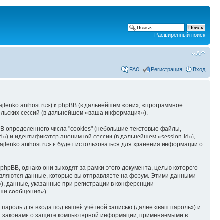
Расширенный поиск
FAQ
Регистрация
Вход
hajlenko.anihost.ru») и phpBB (в дальнейшем «они», «программное
льских сессий (в дальнейшем «ваша информация»).
B определенного числа "cookies" (небольшие текстовые файлы,
d») и идентификатор анонимной сессии (в дальнейшем «session-id»),
jlenko.anihost.ru» и будет использоваться для хранения информации о
phpBB, однако они выходят за рамки этого документа, целью которого
вляются данные, которые вы отправляете на форум. Этими данными
), данные, указанные при регистрации в конференции
аши сообщения»).
пароль для входа под вашей учётной записью (далее «ваш пароль») и
тся законами о защите компьютерной информации, применяемыми в