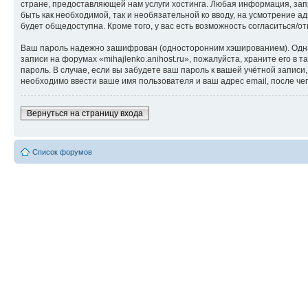
стране, предоставляющей нам услуги хостинга. Любая информация, запр
быть как необходимой, так и необязательной ко вводу, на усмотрение а
будет общедоступна. Кроме того, у вас есть возможность согласиться
Ваш пароль надежно зашифрован (односторонним хэшированием). Однако
записи на форумах «mihajlenko.anihost.ru», пожалуйста, храните его в т
пароль. В случае, если вы забудете ваш пароль к вашей учётной запи
необходимо ввести ваше имя пользователя и ваш адрес email, после ч
Вернуться на страницу входа
Список форумов