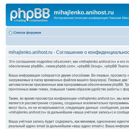
mihajlenko.anihost.ru
Интерлингвистическая конференция Николая Мих
Список форумов
mihajlenko.anihost.ru - Соглашение о конфиденциально
Это соглашение подробно объясняет, как «mihajlenko.anihost.ru» и его п
обеспечение phpBB», «www.phpbb.com», «phpBB Group», «phpBB Teams»
Ваша информация собирается двумя способами. Во-первых, просмотр «m
загружаемые в папку временных файлов вашего браузера). Первые две "
автоматически присвоенные вам программным обеспечением phpBB. Трет
прочтенных вами темах, повышая таким образом удобство работы с фо
Также, во время просмотра конференции «mihajlenko.anihost.ru», мы м
является рассмотрение страниц, созданных исключительно программн
могут быть, но не исчерпываются, следующие данные: сообщения, раз
«mihajlenko.anihost.ru» (в дальнейшем «ваша учётная запись») и сооб
Ваша учётная запись будет содержать, как минимум, однозначно идент
реальный адрес email (в дальнейшем «ваш адрес email»). Ваша информ