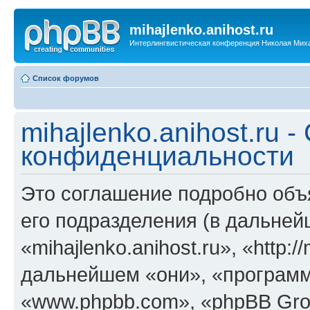
mihajlenko.anihost.ru
Интерлингвистическая конференция Николая Мих
Список форумов
mihajlenko.anihost.ru 
конфиденциальности
Это соглашение подробно объяс
его подразделения (в дальне
«mihajlenko.anihost.ru», «http:/
дальнейшем «они», «программ
«www.phpbb.com», «phpBB Gro