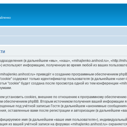
айленко
сти
одразделения (в дальнейшем «мы», «наш», «mihajlenko.anihost.ru», «http://mi
) используют информацию, полученную во время любой из ваших пользовате
ihajlenko.anihost.ru» приведёт к созданию программным обеспечением phpB
cookie" содержат только идентификатор пользователя (в дальнейшем «user-i
ья "cookie" будет создана после просмотра одной из тем конференции «miha
румами.
ожем установить cookies, внешние по отношению к программному обеспечению 
ым обеспечением phpBB. Вторым источником получения вашей информации я
мещенные под учётной записью Гостя (в дальнейшем «анонимные сообщения»
щения, оставленные вами после регистрации и авторизации (в дальнейшем «в
ифицируемое имя (в дальнейшем «ваше имя пользователя»), индивидуальный 
ация из вашей учётной записи на форумах «mihajlenko.anihost.ru» охраняе