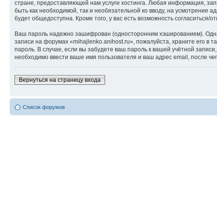
стране, предоставляющей нам услуги хостинга. Любая информация, запр
быть как необходимой, так и необязательной ко вводу, на усмотрение а
будет общедоступна. Кроме того, у вас есть возможность согласиться
Ваш пароль надежно зашифрован (односторонним хэшированием). Однако
записи на форумах «mihajlenko.anihost.ru», пожалуйста, храните его в т
пароль. В случае, если вы забудете ваш пароль к вашей учётной запи
необходимо ввести ваше имя пользователя и ваш адрес email, после ч
Вернуться на страницу входа
Список форумов