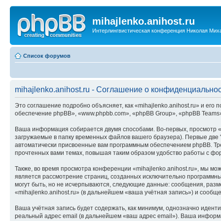
mihajlenko.anihost.ru
Интерлингвистическая конференция Николая Мих
Список форумов
mihajlenko.anihost.ru - Соглашение о конфиденциально
Это соглашение подробно объясняет, как «mihajlenko.anihost.ru» и его п
обеспечение phpBB», «www.phpbb.com», «phpBB Group», «phpBB Teams»
Ваша информация собирается двумя способами. Во-первых, просмотр «m
загружаемые в папку временных файлов вашего браузера). Первые две "
автоматически присвоенные вам программным обеспечением phpBB. Трет
прочтенных вами темах, повышая таким образом удобство работы с фо
Также, во время просмотра конференции «mihajlenko.anihost.ru», мы м
является рассмотрение страниц, созданных исключительно программн
могут быть, но не исчерпываются, следующие данные: сообщения, раз
«mihajlenko.anihost.ru» (в дальнейшем «ваша учётная запись») и сооб
Ваша учётная запись будет содержать, как минимум, однозначно идент
реальный адрес email (в дальнейшем «ваш адрес email»). Ваша информ