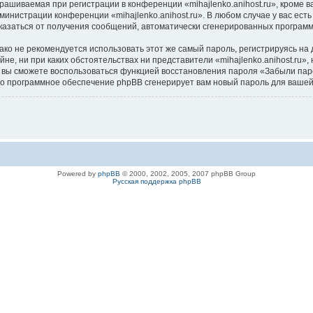
ашиваемая при регистрации в конференции «mihajlenko.anihost.ru», кроме в
дминистрации конференции «mihajlenko.anihost.ru». В любом случае у вас ес
/отказаться от получения сообщений, автоматически сгенерированных програ
 не рекомендуется использовать этот же самый пароль, регистрируясь на д
айне, ни при каких обстоятельствах ни представители «mihajlenko.anihost.ru»
си, вы сможете воспользоваться функцией восстановления пароля «Забыли п
его программное обеспечение phpBB сгенерирует вам новый пароль для вашей
Powered by
phpBB
© 2000, 2002, 2005, 2007 phpBB Group
Русская поддержка phpBB