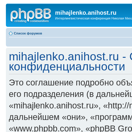
mihajlenko.anihost.ru
Интерлингвистическая конференция Николая Мих
Список форумов
mihajlenko.anihost.ru 
конфиденциальности
Это соглашение подробно объяс
его подразделения (в дальне
«mihajlenko.anihost.ru», «http:/
дальнейшем «они», «программ
«www.phpbb.com», «phpBB Gro