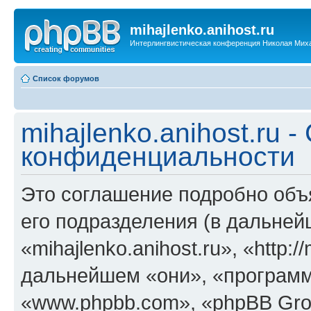
mihajlenko.anihost.ru
Интерлингвистическая конференция Николая Мих
Список форумов
mihajlenko.anihost.ru 
конфиденциальности
Это соглашение подробно объяс
его подразделения (в дальне
«mihajlenko.anihost.ru», «http:/
дальнейшем «они», «программ
«www.phpbb.com», «phpBB Gro