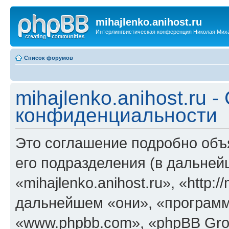
mihajlenko.anihost.ru
Интерлингвистическая конференция Николая Мих
Список форумов
mihajlenko.anihost.ru 
конфиденциальности
Это соглашение подробно объяс
его подразделения (в дальне
«mihajlenko.anihost.ru», «http:/
дальнейшем «они», «программ
«www.phpbb.com», «phpBB Gro