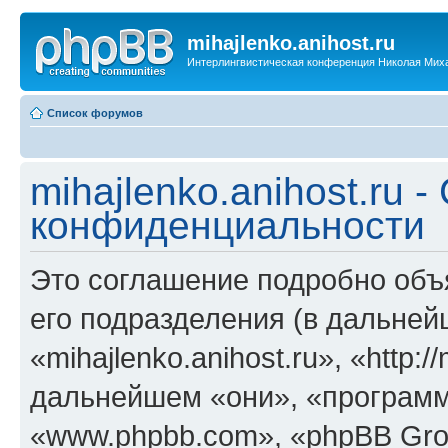
mihajlenko.anihost.ru
Интерлингвистическая конференция Николая Мих
Список форумов
mihajlenko.anihost.ru 
конфиденциальности
Это соглашение подробно объяс
его подразделения (в дальне
«mihajlenko.anihost.ru», «http:/
дальнейшем «они», «программ
«www.phpbb.com», «phpBB Gro