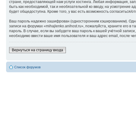
стране, предоставляющей нам услуги хостинга. Любая информация, запр
быть как необходимой, так и необязательной ко вводу, на усмотрение а
будет общедоступна. Кроме того, у вас есть возможность согласиться
Ваш пароль надежно зашифрован (односторонним хэшированием). Однако
записи на форумах «mihajlenko.anihost.ru», пожалуйста, храните его в т
пароль. В случае, если вы забудете ваш пароль к вашей учётной запи
необходимо ввести ваше имя пользователя и ваш адрес email, после ч
Вернуться на страницу входа
Список форумов