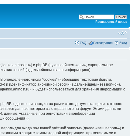
Расширенный поиск
FAQ
Регистрация
Вход
hajlenko.anihost.ru») и phpBB (в дальнейшем «они», «программное
льских сессий (в дальнейшем «ваша информация»).
B определенного числа "cookies" (небольшие текстовые файлы,
d») и идентификатор анонимной сессии (в дальнейшем «session-id»),
jlenko.anihost.ru» и будет использоваться для хранения информации о
phpBB, однако они выходят за рамки этого документа, целью которого
вляются данные, которые вы отправляете на форум. Этими данными
), данные, указанные при регистрации в конференции
аши сообщения»).
пароль для входа под вашей учётной записью (далее «ваш пароль») и
тся законами о защите компьютерной информации, применяемыми в