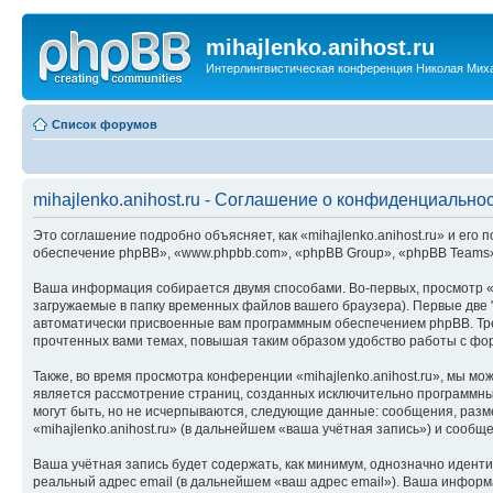
mihajlenko.anihost.ru
Интерлингвистическая конференция Николая Мих
Список форумов
mihajlenko.anihost.ru - Соглашение о конфиденциально
Это соглашение подробно объясняет, как «mihajlenko.anihost.ru» и его п
обеспечение phpBB», «www.phpbb.com», «phpBB Group», «phpBB Teams»
Ваша информация собирается двумя способами. Во-первых, просмотр «m
загружаемые в папку временных файлов вашего браузера). Первые две "
автоматически присвоенные вам программным обеспечением phpBB. Трет
прочтенных вами темах, повышая таким образом удобство работы с фо
Также, во время просмотра конференции «mihajlenko.anihost.ru», мы м
является рассмотрение страниц, созданных исключительно программн
могут быть, но не исчерпываются, следующие данные: сообщения, раз
«mihajlenko.anihost.ru» (в дальнейшем «ваша учётная запись») и сооб
Ваша учётная запись будет содержать, как минимум, однозначно идент
реальный адрес email (в дальнейшем «ваш адрес email»). Ваша информ