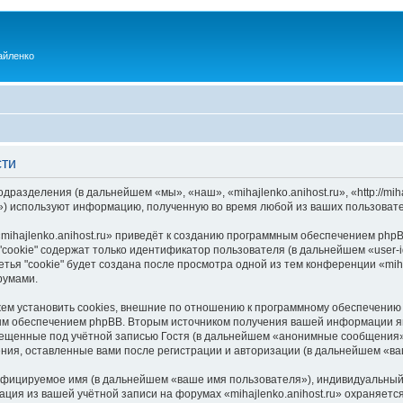
айленко
сти
одразделения (в дальнейшем «мы», «наш», «mihajlenko.anihost.ru», «http://mi
) используют информацию, полученную во время любой из ваших пользовате
ihajlenko.anihost.ru» приведёт к созданию программным обеспечением phpB
cookie" содержат только идентификатор пользователя (в дальнейшем «user-i
ья "cookie" будет создана после просмотра одной из тем конференции «miha
румами.
ожем установить cookies, внешние по отношению к программному обеспечению 
ым обеспечением phpBB. Вторым источником получения вашей информации я
мещенные под учётной записью Гостя (в дальнейшем «анонимные сообщения»
щения, оставленные вами после регистрации и авторизации (в дальнейшем «в
ифицируемое имя (в дальнейшем «ваше имя пользователя»), индивидуальный 
ация из вашей учётной записи на форумах «mihajlenko.anihost.ru» охраняе