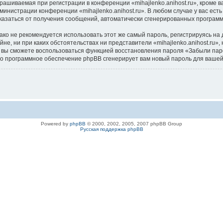
ашиваемая при регистрации в конференции «mihajlenko.anihost.ru», кроме в
дминистрации конференции «mihajlenko.anihost.ru». В любом случае у вас ес
/отказаться от получения сообщений, автоматически сгенерированных програ
 не рекомендуется использовать этот же самый пароль, регистрируясь на д
айне, ни при каких обстоятельствах ни представители «mihajlenko.anihost.ru»
си, вы сможете воспользоваться функцией восстановления пароля «Забыли п
его программное обеспечение phpBB сгенерирует вам новый пароль для вашей
Powered by
phpBB
© 2000, 2002, 2005, 2007 phpBB Group
Русская поддержка phpBB