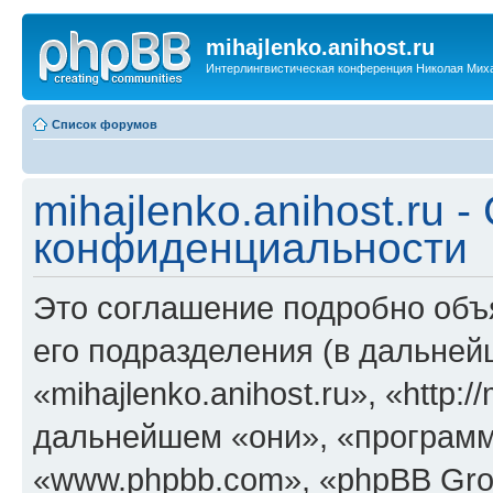
mihajlenko.anihost.ru
Интерлингвистическая конференция Николая Мих
Список форумов
mihajlenko.anihost.ru 
конфиденциальности
Это соглашение подробно объяс
его подразделения (в дальне
«mihajlenko.anihost.ru», «http:/
дальнейшем «они», «программ
«www.phpbb.com», «phpBB Gro