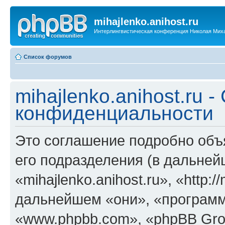
mihajlenko.anihost.ru
Интерлингвистическая конференция Николая Мих
Список форумов
mihajlenko.anihost.ru 
конфиденциальности
Это соглашение подробно объяс
его подразделения (в дальне
«mihajlenko.anihost.ru», «http:/
дальнейшем «они», «программ
«www.phpbb.com», «phpBB Gro