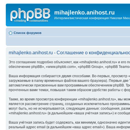
mihajlenko.anihost.ru
Интерлингвистическая конференция Николая Мих
Список форумов
mihajlenko.anihost.ru - Соглашение о конфиденциально
Это соглашение подробно объясняет, как «mihajlenko.anihost.ru» и его п
обеспечение phpBB», «www.phpbb.com», «phpBB Group», «phpBB Teams»
Ваша информация собирается двумя способами. Во-первых, просмотр «m
загружаемые в папку временных файлов вашего браузера). Первые две "
автоматически присвоенные вам программным обеспечением phpBB. Трет
прочтенных вами темах, повышая таким образом удобство работы с фо
Также, во время просмотра конференции «mihajlenko.anihost.ru», мы м
является рассмотрение страниц, созданных исключительно программн
могут быть, но не исчерпываются, следующие данные: сообщения, раз
«mihajlenko.anihost.ru» (в дальнейшем «ваша учётная запись») и сооб
Ваша учётная запись будет содержать, как минимум, однозначно идент
реальный адрес email (в дальнейшем «ваш адрес email»). Ваша информ