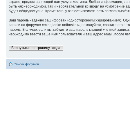
стране, предоставляющей нам услуги хостинга. Любая информация, запр
быть как необходимой, так и необязательной ко вводу, на усмотрение а
будет общедоступна. Кроме того, у вас есть возможность согласиться
Ваш пароль надежно зашифрован (односторонним хэшированием). Однако
записи на форумах «mihajlenko.anihost.ru», пожалуйста, храните его в т
пароль. В случае, если вы забудете ваш пароль к вашей учётной запи
необходимо ввести ваше имя пользователя и ваш адрес email, после ч
Вернуться на страницу входа
Список форумов