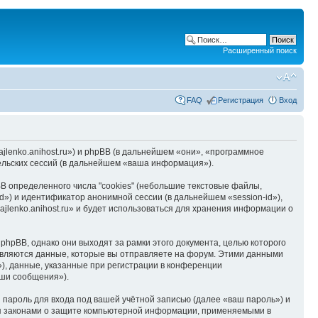
Расширенный поиск
FAQ
Регистрация
Вход
hajlenko.anihost.ru») и phpBB (в дальнейшем «они», «программное
льских сессий (в дальнейшем «ваша информация»).
B определенного числа "cookies" (небольшие текстовые файлы,
d») и идентификатор анонимной сессии (в дальнейшем «session-id»),
jlenko.anihost.ru» и будет использоваться для хранения информации о
phpBB, однако они выходят за рамки этого документа, целью которого
вляются данные, которые вы отправляете на форум. Этими данными
), данные, указанные при регистрации в конференции
аши сообщения»).
пароль для входа под вашей учётной записью (далее «ваш пароль») и
тся законами о защите компьютерной информации, применяемыми в