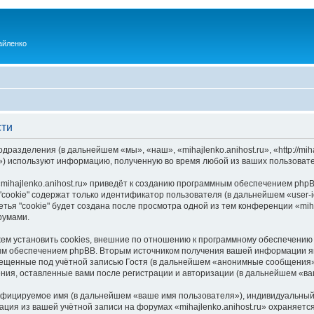
айленко
сти
одразделения (в дальнейшем «мы», «наш», «mihajlenko.anihost.ru», «http://mi
) используют информацию, полученную во время любой из ваших пользовате
ihajlenko.anihost.ru» приведёт к созданию программным обеспечением phpB
cookie" содержат только идентификатор пользователя (в дальнейшем «user-i
ья "cookie" будет создана после просмотра одной из тем конференции «miha
румами.
ожем установить cookies, внешние по отношению к программному обеспечению 
ым обеспечением phpBB. Вторым источником получения вашей информации я
мещенные под учётной записью Гостя (в дальнейшем «анонимные сообщения»
щения, оставленные вами после регистрации и авторизации (в дальнейшем «в
ифицируемое имя (в дальнейшем «ваше имя пользователя»), индивидуальный 
ация из вашей учётной записи на форумах «mihajlenko.anihost.ru» охраняе