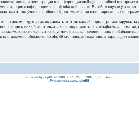
ашиваемая при регистрации в конференции «mihajlenko.anihost.ru», кроме в
дминистрации конференции «mihajlenko.anihost.ru». В любом случае у вас ес
/отказаться от получения сообщений, автоматически сгенерированных програ
 не рекомендуется использовать этот же самый пароль, регистрируясь на д
айне, ни при каких обстоятельствах ни представители «mihajlenko.anihost.ru»
си, вы сможете воспользоваться функцией восстановления пароля «Забыли п
его программное обеспечение phpBB сгенерирует вам новый пароль для вашей
Powered by
phpBB
© 2000, 2002, 2005, 2007 phpBB Group
Русская поддержка phpBB