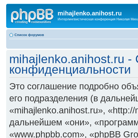
mihajlenko.anihost.ru
Интерлингвистическая конференция Николая Мих
Список форумов
mihajlenko.anihost.ru 
конфиденциальности
Это соглашение подробно объяс
его подразделения (в дальне
«mihajlenko.anihost.ru», «http:/
дальнейшем «они», «программ
«www.phpbb.com», «phpBB Gro