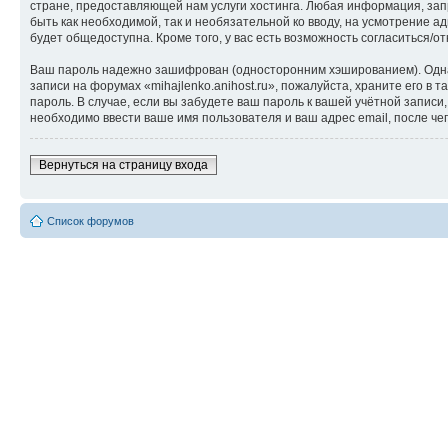
стране, предоставляющей нам услуги хостинга. Любая информация, запр
быть как необходимой, так и необязательной ко вводу, на усмотрение а
будет общедоступна. Кроме того, у вас есть возможность согласиться
Ваш пароль надежно зашифрован (односторонним хэшированием). Однако
записи на форумах «mihajlenko.anihost.ru», пожалуйста, храните его в т
пароль. В случае, если вы забудете ваш пароль к вашей учётной запи
необходимо ввести ваше имя пользователя и ваш адрес email, после ч
Вернуться на страницу входа
Список форумов