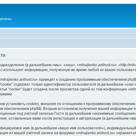
айленко
сти
одразделения (в дальнейшем «мы», «наш», «mihajlenko.anihost.ru», «http://mi
) используют информацию, полученную во время любой из ваших пользовате
ihajlenko.anihost.ru» приведёт к созданию программным обеспечением phpB
cookie" содержат только идентификатор пользователя (в дальнейшем «user-i
ья "cookie" будет создана после просмотра одной из тем конференции «miha
румами.
ожем установить cookies, внешние по отношению к программному обеспечению 
ым обеспечением phpBB. Вторым источником получения вашей информации я
мещенные под учётной записью Гостя (в дальнейшем «анонимные сообщения»
щения, оставленные вами после регистрации и авторизации (в дальнейшем «в
ифицируемое имя (в дальнейшем «ваше имя пользователя»), индивидуальный 
ация из вашей учётной записи на форумах «mihajlenko.anihost.ru» охраняе