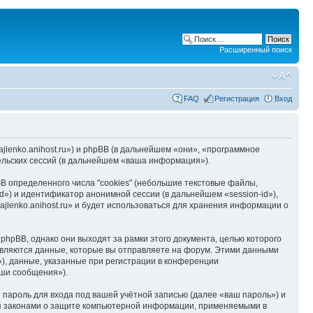
Расширенный поиск
FAQ
Регистрация
Вход
hajlenko.anihost.ru») и phpBB (в дальнейшем «они», «программное
льских сессий (в дальнейшем «ваша информация»).
B определенного числа "cookies" (небольшие текстовые файлы,
d») и идентификатор анонимной сессии (в дальнейшем «session-id»),
jlenko.anihost.ru» и будет использоваться для хранения информации о
phpBB, однако они выходят за рамки этого документа, целью которого
вляются данные, которые вы отправляете на форум. Этими данными
), данные, указанные при регистрации в конференции
аши сообщения»).
пароль для входа под вашей учётной записью (далее «ваш пароль») и
тся законами о защите компьютерной информации, применяемыми в