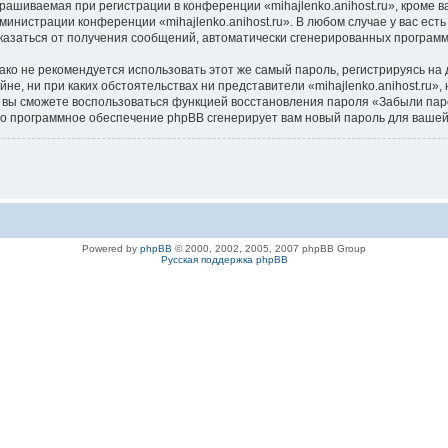
ашиваемая при регистрации в конференции «mihajlenko.anihost.ru», кроме в
дминистрации конференции «mihajlenko.anihost.ru». В любом случае у вас ес
/отказаться от получения сообщений, автоматически сгенерированных програ
 не рекомендуется использовать этот же самый пароль, регистрируясь на д
айне, ни при каких обстоятельствах ни представители «mihajlenko.anihost.ru»
си, вы сможете воспользоваться функцией восстановления пароля «Забыли п
его программное обеспечение phpBB сгенерирует вам новый пароль для вашей
Powered by
phpBB
© 2000, 2002, 2005, 2007 phpBB Group
Русская поддержка phpBB