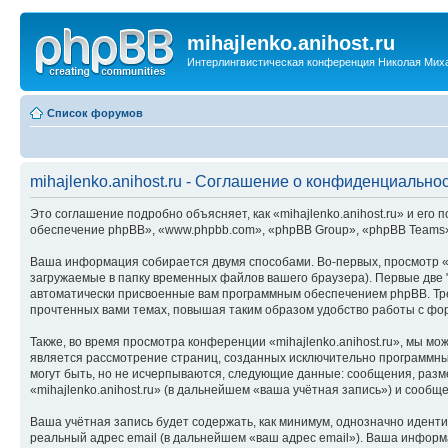
mihajlenko.anihost.ru
Интерлингвистическая конференция Николая Мих
Список форумов
mihajlenko.anihost.ru - Соглашение о конфиденциально
Это соглашение подробно объясняет, как «mihajlenko.anihost.ru» и его п
обеспечение phpBB», «www.phpbb.com», «phpBB Group», «phpBB Teams»
Ваша информация собирается двумя способами. Во-первых, просмотр «m
загружаемые в папку временных файлов вашего браузера). Первые две "
автоматически присвоенные вам программным обеспечением phpBB. Трет
прочтенных вами темах, повышая таким образом удобство работы с фо
Также, во время просмотра конференции «mihajlenko.anihost.ru», мы м
является рассмотрение страниц, созданных исключительно программн
могут быть, но не исчерпываются, следующие данные: сообщения, раз
«mihajlenko.anihost.ru» (в дальнейшем «ваша учётная запись») и сооб
Ваша учётная запись будет содержать, как минимум, однозначно идент
реальный адрес email (в дальнейшем «ваш адрес email»). Ваша информ