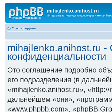
mihajlenko.anihost.ru
Интерлингвистическая конференция Николая Мих
Список форумов
mihajlenko.anihost.ru 
конфиденциальности
Это соглашение подробно объяс
его подразделения (в дальне
«mihajlenko.anihost.ru», «http:/
дальнейшем «они», «программ
«www.phpbb.com», «phpBB Gro