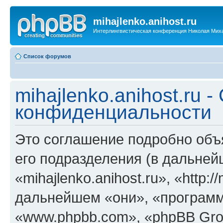
mihajlenko.anihost.ru
Интерлингвистическая конференция Николая Мих
Список форумов
mihajlenko.anihost.ru 
конфиденциальности
Это соглашение подробно объяс
его подразделения (в дальне
«mihajlenko.anihost.ru», «http:/
дальнейшем «они», «программ
«www.phpbb.com», «phpBB Gro