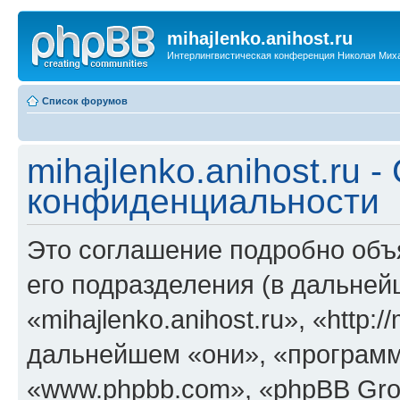
mihajlenko.anihost.ru
Интерлингвистическая конференция Николая Мих
Список форумов
mihajlenko.anihost.ru 
конфиденциальности
Это соглашение подробно объяс
его подразделения (в дальне
«mihajlenko.anihost.ru», «http:/
дальнейшем «они», «программ
«www.phpbb.com», «phpBB Gro