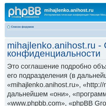
mihajlenko.anihost.ru
Интерлингвистическая конференция Николая Мих
Список форумов
mihajlenko.anihost.ru 
конфиденциальности
Это соглашение подробно объяс
его подразделения (в дальне
«mihajlenko.anihost.ru», «http:/
дальнейшем «они», «программ
«www.phpbb.com», «phpBB Gro