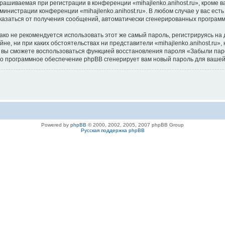
ашиваемая при регистрации в конференции «mihajlenko.anihost.ru», кроме в
дминистрации конференции «mihajlenko.anihost.ru». В любом случае у вас ес
/отказаться от получения сообщений, автоматически сгенерированных програ
 не рекомендуется использовать этот же самый пароль, регистрируясь на д
айне, ни при каких обстоятельствах ни представители «mihajlenko.anihost.ru»
си, вы сможете воспользоваться функцией восстановления пароля «Забыли п
его программное обеспечение phpBB сгенерирует вам новый пароль для вашей
Powered by
phpBB
© 2000, 2002, 2005, 2007 phpBB Group
Русская поддержка phpBB