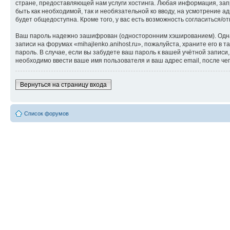
стране, предоставляющей нам услуги хостинга. Любая информация, запр
быть как необходимой, так и необязательной ко вводу, на усмотрение а
будет общедоступна. Кроме того, у вас есть возможность согласиться
Ваш пароль надежно зашифрован (односторонним хэшированием). Однако
записи на форумах «mihajlenko.anihost.ru», пожалуйста, храните его в т
пароль. В случае, если вы забудете ваш пароль к вашей учётной запи
необходимо ввести ваше имя пользователя и ваш адрес email, после ч
Вернуться на страницу входа
Список форумов