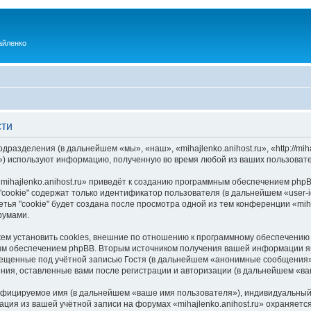
айленко
сти
одразделения (в дальнейшем «мы», «наш», «mihajlenko.anihost.ru», «http://mi
) используют информацию, полученную во время любой из ваших пользовате
ihajlenko.anihost.ru» приведёт к созданию программным обеспечением phpB
cookie" содержат только идентификатор пользователя (в дальнейшем «user-i
ья "cookie" будет создана после просмотра одной из тем конференции «miha
румами.
ожем установить cookies, внешние по отношению к программному обеспечению 
ым обеспечением phpBB. Вторым источником получения вашей информации я
мещенные под учётной записью Гостя (в дальнейшем «анонимные сообщения»
щения, оставленные вами после регистрации и авторизации (в дальнейшем «в
ифицируемое имя (в дальнейшем «ваше имя пользователя»), индивидуальный 
ация из вашей учётной записи на форумах «mihajlenko.anihost.ru» охраняе