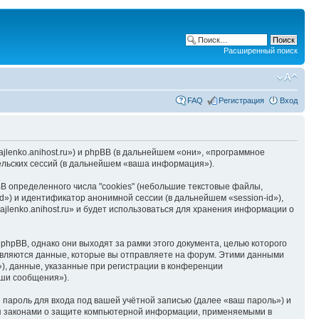
Расширенный поиск
FAQ
Регистрация
Вход
hajlenko.anihost.ru») и phpBB (в дальнейшем «они», «программное
льских сессий (в дальнейшем «ваша информация»).
B определенного числа "cookies" (небольшие текстовые файлы,
d») и идентификатор анонимной сессии (в дальнейшем «session-id»),
jlenko.anihost.ru» и будет использоваться для хранения информации о
phpBB, однако они выходят за рамки этого документа, целью которого
вляются данные, которые вы отправляете на форум. Этими данными
), данные, указанные при регистрации в конференции
аши сообщения»).
пароль для входа под вашей учётной записью (далее «ваш пароль») и
тся законами о защите компьютерной информации, применяемыми в