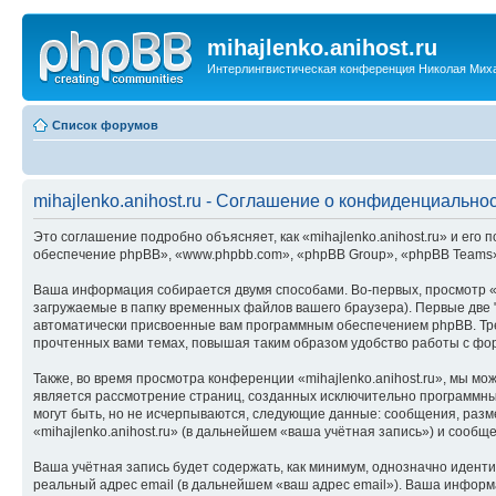
mihajlenko.anihost.ru
Интерлингвистическая конференция Николая Мих
Список форумов
mihajlenko.anihost.ru - Соглашение о конфиденциально
Это соглашение подробно объясняет, как «mihajlenko.anihost.ru» и его п
обеспечение phpBB», «www.phpbb.com», «phpBB Group», «phpBB Teams»
Ваша информация собирается двумя способами. Во-первых, просмотр «m
загружаемые в папку временных файлов вашего браузера). Первые две "
автоматически присвоенные вам программным обеспечением phpBB. Трет
прочтенных вами темах, повышая таким образом удобство работы с фо
Также, во время просмотра конференции «mihajlenko.anihost.ru», мы м
является рассмотрение страниц, созданных исключительно программн
могут быть, но не исчерпываются, следующие данные: сообщения, раз
«mihajlenko.anihost.ru» (в дальнейшем «ваша учётная запись») и сооб
Ваша учётная запись будет содержать, как минимум, однозначно идент
реальный адрес email (в дальнейшем «ваш адрес email»). Ваша информ