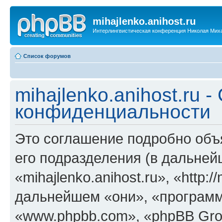
mihajlenko.anihost.ru
Интерлингвистическая конференция Николая Мих
Список форумов
mihajlenko.anihost.ru 
конфиденциальности
Это соглашение подробно объяс
его подразделения (в дальне
«mihajlenko.anihost.ru», «http:/
дальнейшем «они», «программ
«www.phpbb.com», «phpBB Gro