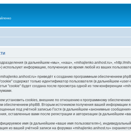
айленко
сти
одразделения (в дальнейшем «мы», «наш», «mihajlenko.anihost.ru», «http://mi
) используют информацию, полученную во время любой из ваших пользовате
ihajlenko.anihost.ru» приведёт к созданию программным обеспечением phpB
cookie" содержат только идентификатор пользователя (в дальнейшем «user-i
ья "cookie" будет создана после просмотра одной из тем конференции «miha
румами.
ожем установить cookies, внешние по отношению к программному обеспечению 
ым обеспечением phpBB. Вторым источником получения вашей информации я
мещенные под учётной записью Гостя (в дальнейшем «анонимные сообщения»
щения, оставленные вами после регистрации и авторизации (в дальнейшем «в
ифицируемое имя (в дальнейшем «ваше имя пользователя»), индивидуальный 
ация из вашей учётной записи на форумах «mihajlenko.anihost.ru» охраняе