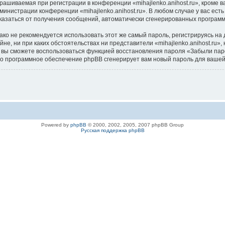
ашиваемая при регистрации в конференции «mihajlenko.anihost.ru», кроме в
дминистрации конференции «mihajlenko.anihost.ru». В любом случае у вас ес
/отказаться от получения сообщений, автоматически сгенерированных програ
 не рекомендуется использовать этот же самый пароль, регистрируясь на д
айне, ни при каких обстоятельствах ни представители «mihajlenko.anihost.ru»
си, вы сможете воспользоваться функцией восстановления пароля «Забыли п
его программное обеспечение phpBB сгенерирует вам новый пароль для вашей
Powered by
phpBB
© 2000, 2002, 2005, 2007 phpBB Group
Русская поддержка phpBB