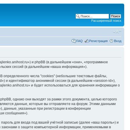
Расширенный поиск
FAQ
Регистрация
Вход
hajlenko.anihost.ru») и phpBB (в дальнейшем «они», «программное
льских сессий (в дальнейшем «ваша информация»).
B определенного числа "cookies" (небольшие текстовые файлы,
d») и идентификатор анонимной сессии (в дальнейшем «session-id»),
jlenko.anihost.ru» и будет использоваться для хранения информации о
phpBB, однако они выходят за рамки этого документа, целью которого
вляются данные, которые вы отправляете на форум. Этими данными
), данные, указанные при регистрации в конференции
аши сообщения»).
пароль для входа под вашей учётной записью (далее «ваш пароль») и
тся законами о защите компьютерной информации, применяемыми в