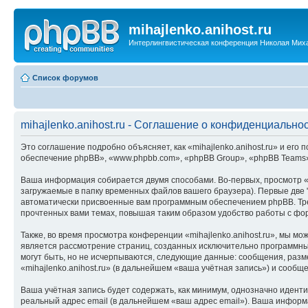
mihajlenko.anihost.ru
Интерлингвистическая конференция Николая Мих
Список форумов
mihajlenko.anihost.ru - Соглашение о конфиденциально
Это соглашение подробно объясняет, как «mihajlenko.anihost.ru» и его п
обеспечение phpBB», «www.phpbb.com», «phpBB Group», «phpBB Teams»
Ваша информация собирается двумя способами. Во-первых, просмотр «m
загружаемые в папку временных файлов вашего браузера). Первые две "
автоматически присвоенные вам программным обеспечением phpBB. Трет
прочтенных вами темах, повышая таким образом удобство работы с фо
Также, во время просмотра конференции «mihajlenko.anihost.ru», мы м
является рассмотрение страниц, созданных исключительно программн
могут быть, но не исчерпываются, следующие данные: сообщения, раз
«mihajlenko.anihost.ru» (в дальнейшем «ваша учётная запись») и сооб
Ваша учётная запись будет содержать, как минимум, однозначно идент
реальный адрес email (в дальнейшем «ваш адрес email»). Ваша информ