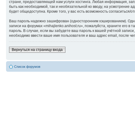
стране, предоставляющей нам услуги хостинга. Любая информация, запр
быть как необходимой, так и необязательной ко вводу, на усмотрение а
будет общедоступна. Кроме того, у вас есть возможность согласиться
Ваш пароль надежно зашифрован (односторонним хэшированием). Однако
записи на форумах «mihajlenko.anihost.ru», пожалуйста, храните его в т
пароль. В случае, если вы забудете ваш пароль к вашей учётной запи
необходимо ввести ваше имя пользователя и ваш адрес email, после ч
Вернуться на страницу входа
Список форумов