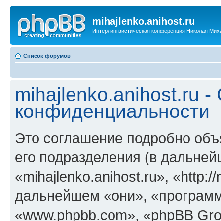
mihajlenko.anihost.ru
Интерлингвистическая конференция Николая Мих
Список форумов
mihajlenko.anihost.ru 
конфиденциальности
Это соглашение подробно объяс
его подразделения (в дальне
«mihajlenko.anihost.ru», «http:/
дальнейшем «они», «программ
«www.phpbb.com», «phpBB Gro