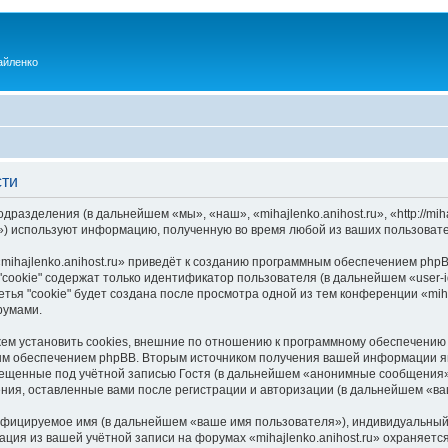
айленко
сти
одразделения (в дальнейшем «мы», «наш», «mihajlenko.anihost.ru», «http://mi
) используют информацию, полученную во время любой из ваших пользовате
ihajlenko.anihost.ru» приведёт к созданию программным обеспечением phpB
cookie" содержат только идентификатор пользователя (в дальнейшем «user-i
ья "cookie" будет создана после просмотра одной из тем конференции «miha
румами.
ожем установить cookies, внешние по отношению к программному обеспечению 
ым обеспечением phpBB. Вторым источником получения вашей информации я
мещенные под учётной записью Гостя (в дальнейшем «анонимные сообщения»
щения, оставленные вами после регистрации и авторизации (в дальнейшем «в
ифицируемое имя (в дальнейшем «ваше имя пользователя»), индивидуальный 
ация из вашей учётной записи на форумах «mihajlenko.anihost.ru» охраняе