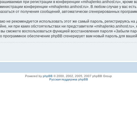
ашиваемая при регистрации в конференции «mihajlenko.anihost.ru», кроме в
дминистрации конференции «mihajlenko.anihost.ru». В любом случае у вас ес
/отказаться от получения сообщений, автоматически сгенерированных програ
 не рекомендуется использовать этот же самый пароль, регистрируясь на д
айне, ни при каких обстоятельствах ни представители «mihajlenko.anihost.ru»
си, вы сможете воспользоваться функцией восстановления пароля «Забыли п
его программное обеспечение phpBB сгенерирует вам новый пароль для вашей
Powered by
phpBB
© 2000, 2002, 2005, 2007 phpBB Group
Русская поддержка phpBB