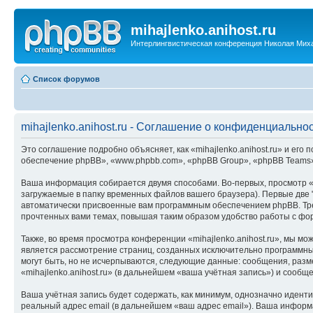
mihajlenko.anihost.ru
Интерлингвистическая конференция Николая Мих
Список форумов
mihajlenko.anihost.ru - Соглашение о конфиденциально
Это соглашение подробно объясняет, как «mihajlenko.anihost.ru» и его п
обеспечение phpBB», «www.phpbb.com», «phpBB Group», «phpBB Teams»
Ваша информация собирается двумя способами. Во-первых, просмотр «m
загружаемые в папку временных файлов вашего браузера). Первые две "
автоматически присвоенные вам программным обеспечением phpBB. Трет
прочтенных вами темах, повышая таким образом удобство работы с фо
Также, во время просмотра конференции «mihajlenko.anihost.ru», мы м
является рассмотрение страниц, созданных исключительно программн
могут быть, но не исчерпываются, следующие данные: сообщения, раз
«mihajlenko.anihost.ru» (в дальнейшем «ваша учётная запись») и сооб
Ваша учётная запись будет содержать, как минимум, однозначно идент
реальный адрес email (в дальнейшем «ваш адрес email»). Ваша информ