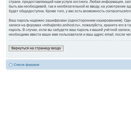
стране, предоставляющей нам услуги хостинга. Любая информация, запр
быть как необходимой, так и необязательной ко вводу, на усмотрение а
будет общедоступна. Кроме того, у вас есть возможность согласиться
Ваш пароль надежно зашифрован (односторонним хэшированием). Однако
записи на форумах «mihajlenko.anihost.ru», пожалуйста, храните его в т
пароль. В случае, если вы забудете ваш пароль к вашей учётной запи
необходимо ввести ваше имя пользователя и ваш адрес email, после ч
Вернуться на страницу входа
Список форумов