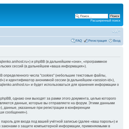
Расширенный поиск
FAQ
Регистрация
Вход
hajlenko.anihost.ru») и phpBB (в дальнейшем «они», «программное
льских сессий (в дальнейшем «ваша информация»).
B определенного числа "cookies" (небольшие текстовые файлы,
d») и идентификатор анонимной сессии (в дальнейшем «session-id»),
jlenko.anihost.ru» и будет использоваться для хранения информации о
phpBB, однако они выходят за рамки этого документа, целью которого
вляются данные, которые вы отправляете на форум. Этими данными
), данные, указанные при регистрации в конференции
аши сообщения»).
пароль для входа под вашей учётной записью (далее «ваш пароль») и
тся законами о защите компьютерной информации, применяемыми в