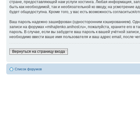
стране, предоставляющей нам услуги хостинга. Любая информация, запр
быть как необходимой, так и необязательной ко вводу, на усмотрение а
будет общедоступна. Кроме того, у вас есть возможность согласиться
Ваш пароль надежно зашифрован (односторонним хэшированием). Однако
записи на форумах «mihajlenko.anihost.ru», пожалуйста, храните его в т
пароль. В случае, если вы забудете ваш пароль к вашей учётной запи
необходимо ввести ваше имя пользователя и ваш адрес email, после ч
Вернуться на страницу входа
Список форумов