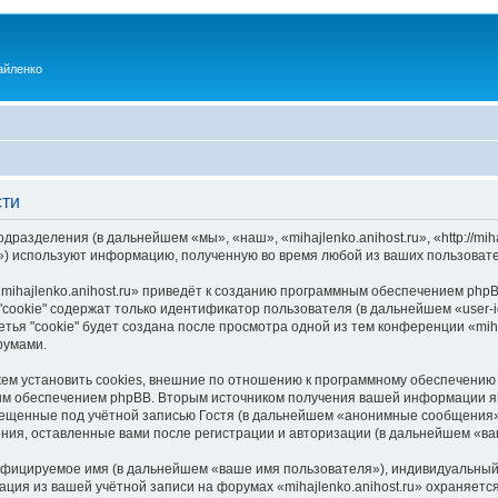
айленко
сти
одразделения (в дальнейшем «мы», «наш», «mihajlenko.anihost.ru», «http://mi
) используют информацию, полученную во время любой из ваших пользовате
ihajlenko.anihost.ru» приведёт к созданию программным обеспечением phpB
cookie" содержат только идентификатор пользователя (в дальнейшем «user-i
ья "cookie" будет создана после просмотра одной из тем конференции «miha
румами.
ожем установить cookies, внешние по отношению к программному обеспечению 
ым обеспечением phpBB. Вторым источником получения вашей информации я
мещенные под учётной записью Гостя (в дальнейшем «анонимные сообщения»
щения, оставленные вами после регистрации и авторизации (в дальнейшем «в
ифицируемое имя (в дальнейшем «ваше имя пользователя»), индивидуальный 
ация из вашей учётной записи на форумах «mihajlenko.anihost.ru» охраняе