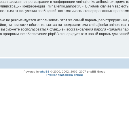
ашиваемая при регистрации в конференции «mihajlenko.anihost.ru», кроме в
дминистрации конференции «mihajlenko.anihost.ru». В любом случае у вас ес
/отказаться от получения сообщений, автоматически сгенерированных програ
 не рекомендуется использовать этот же самый пароль, регистрируясь на д
айне, ни при каких обстоятельствах ни представители «mihajlenko.anihost.ru»
си, вы сможете воспользоваться функцией восстановления пароля «Забыли п
его программное обеспечение phpBB сгенерирует вам новый пароль для вашей
Powered by
phpBB
© 2000, 2002, 2005, 2007 phpBB Group
Русская поддержка phpBB