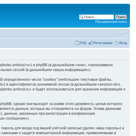
Расширенный поиск
FAQ
Регистрация
Вход
hajlenko.anihost.ru») и phpBB (в дальнейшем «они», «программное
льских сессий (в дальнейшем «ваша информация»).
B определенного числа "cookies" (небольшие текстовые файлы,
d») и идентификатор анонимной сессии (в дальнейшем «session-id»),
jlenko.anihost.ru» и будет использоваться для хранения информации о
phpBB, однако они выходят за рамки этого документа, целью которого
вляются данные, которые вы отправляете на форум. Этими данными
), данные, указанные при регистрации в конференции
аши сообщения»).
пароль для входа под вашей учётной записью (далее «ваш пароль») и
тся законами о защите компьютерной информации, применяемыми в