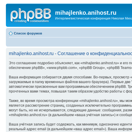
mihajlenko.anihost.ru
Интерлингвистическая конференция Николая Мих
Список форумов
mihajlenko.anihost.ru - Соглашение о конфиденциально
Это соглашение подробно объясняет, как «mihajlenko.anihost.ru» и его п
обеспечение phpBB», «www.phpbb.com», «phpBB Group», «phpBB Teams»
Ваша информация собирается двумя способами. Во-первых, просмотр «m
загружаемые в папку временных файлов вашего браузера). Первые две "
автоматически присвоенные вам программным обеспечением phpBB. Трет
прочтенных вами темах, повышая таким образом удобство работы с фо
Также, во время просмотра конференции «mihajlenko.anihost.ru», мы м
является рассмотрение страниц, созданных исключительно программн
могут быть, но не исчерпываются, следующие данные: сообщения, раз
«mihajlenko.anihost.ru» (в дальнейшем «ваша учётная запись») и сооб
Ваша учётная запись будет содержать, как минимум, однозначно идент
реальный адрес email (в дальнейшем «ваш адрес email»). Ваша информ