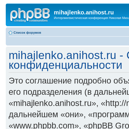
mihajlenko.anihost.ru
Интерлингвистическая конференция Николая Мих
Список форумов
mihajlenko.anihost.ru 
конфиденциальности
Это соглашение подробно объяс
его подразделения (в дальне
«mihajlenko.anihost.ru», «http:/
дальнейшем «они», «программ
«www.phpbb.com», «phpBB Gro