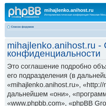
mihajlenko.anihost.ru
Интерлингвистическая конференция Николая Мих
Список форумов
mihajlenko.anihost.ru 
конфиденциальности
Это соглашение подробно объяс
его подразделения (в дальне
«mihajlenko.anihost.ru», «http:/
дальнейшем «они», «программ
«www.phpbb.com», «phpBB Gro