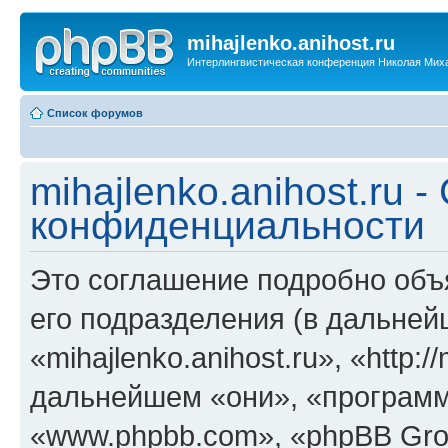
mihajlenko.anihost.ru
Интерлингвистическая конференция Николая Мих
Список форумов
mihajlenko.anihost.ru 
конфиденциальности
Это соглашение подробно объяс
его подразделения (в дальне
«mihajlenko.anihost.ru», «http:/
дальнейшем «они», «программ
«www.phpbb.com», «phpBB Gro