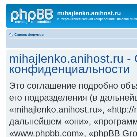
mihajlenko.anihost.ru
Интерлингвистическая конференция Николая Мих
Список форумов
mihajlenko.anihost.ru 
конфиденциальности
Это соглашение подробно объяс
его подразделения (в дальне
«mihajlenko.anihost.ru», «http:/
дальнейшем «они», «программ
«www.phpbb.com», «phpBB Gro