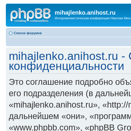
mihajlenko.anihost.ru
Интерлингвистическая конференция Николая Мих
Список форумов
mihajlenko.anihost.ru 
конфиденциальности
Это соглашение подробно объяс
его подразделения (в дальне
«mihajlenko.anihost.ru», «http:/
дальнейшем «они», «программ
«www.phpbb.com», «phpBB Gro