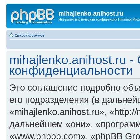
mihajlenko.anihost.ru
Интерлингвистическая конференция Николая Мих
Список форумов
mihajlenko.anihost.ru 
конфиденциальности
Это соглашение подробно объяс
его подразделения (в дальне
«mihajlenko.anihost.ru», «http:/
дальнейшем «они», «программ
«www.phpbb.com», «phpBB Gro