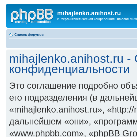
mihajlenko.anihost.ru
Интерлингвистическая конференция Николая Мих
Список форумов
mihajlenko.anihost.ru 
конфиденциальности
Это соглашение подробно объяс
его подразделения (в дальне
«mihajlenko.anihost.ru», «http:/
дальнейшем «они», «программ
«www.phpbb.com», «phpBB Gro