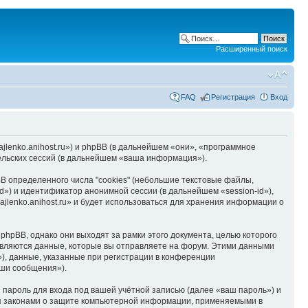
Расширенный поиск
FAQ
Регистрация
Вход
hajlenko.anihost.ru») и phpBB (в дальнейшем «они», «программное
льских сессий (в дальнейшем «ваша информация»).
B определенного числа "cookies" (небольшие текстовые файлы,
d») и идентификатор анонимной сессии (в дальнейшем «session-id»),
jlenko.anihost.ru» и будет использоваться для хранения информации о
phpBB, однако они выходят за рамки этого документа, целью которого
вляются данные, которые вы отправляете на форум. Этими данными
), данные, указанные при регистрации в конференции
аши сообщения»).
пароль для входа под вашей учётной записью (далее «ваш пароль») и
тся законами о защите компьютерной информации, применяемыми в