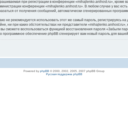
ашиваемая при регистрации в конференции «mihajlenko.anihost.ru», кроме в
дминистрации конференции «mihajlenko.anihost.ru». В любом случае у вас ес
/отказаться от получения сообщений, автоматически сгенерированных програ
 не рекомендуется использовать этот же самый пароль, регистрируясь на д
айне, ни при каких обстоятельствах ни представители «mihajlenko.anihost.ru»
си, вы сможете воспользоваться функцией восстановления пароля «Забыли п
его программное обеспечение phpBB сгенерирует вам новый пароль для вашей
Powered by
phpBB
© 2000, 2002, 2005, 2007 phpBB Group
Русская поддержка phpBB