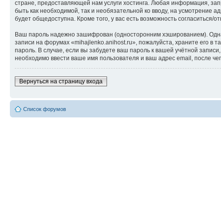
стране, предоставляющей нам услуги хостинга. Любая информация, запр
быть как необходимой, так и необязательной ко вводу, на усмотрение а
будет общедоступна. Кроме того, у вас есть возможность согласиться
Ваш пароль надежно зашифрован (односторонним хэшированием). Однако
записи на форумах «mihajlenko.anihost.ru», пожалуйста, храните его в т
пароль. В случае, если вы забудете ваш пароль к вашей учётной запи
необходимо ввести ваше имя пользователя и ваш адрес email, после ч
Вернуться на страницу входа
Список форумов