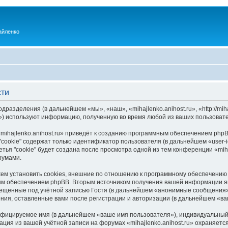
айленко
сти
одразделения (в дальнейшем «мы», «наш», «mihajlenko.anihost.ru», «http://mi
) используют информацию, полученную во время любой из ваших пользовате
ihajlenko.anihost.ru» приведёт к созданию программным обеспечением phpB
cookie" содержат только идентификатор пользователя (в дальнейшем «user-i
ья "cookie" будет создана после просмотра одной из тем конференции «miha
румами.
ожем установить cookies, внешние по отношению к программному обеспечению 
ым обеспечением phpBB. Вторым источником получения вашей информации я
мещенные под учётной записью Гостя (в дальнейшем «анонимные сообщения»
щения, оставленные вами после регистрации и авторизации (в дальнейшем «в
ифицируемое имя (в дальнейшем «ваше имя пользователя»), индивидуальный 
ация из вашей учётной записи на форумах «mihajlenko.anihost.ru» охраняе