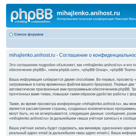
mihajlenko.anihost.ru
Интерлингвистическая конференция Николая Мих
Список форумов
mihajlenko.anihost.ru - Соглашение о конфиденциально
Это соглашение подробно объясняет, как «mihajlenko.anihost.ru» и его п
обеспечение phpBB», «www.phpbb.com», «phpBB Group», «phpBB Teams»
Ваша информация собирается двумя способами. Во-первых, просмотр «m
загружаемые в папку временных файлов вашего браузера). Первые две "
автоматически присвоенные вам программным обеспечением phpBB. Трет
прочтенных вами темах, повышая таким образом удобство работы с фо
Также, во время просмотра конференции «mihajlenko.anihost.ru», мы м
является рассмотрение страниц, созданных исключительно программн
могут быть, но не исчерпываются, следующие данные: сообщения, раз
«mihajlenko.anihost.ru» (в дальнейшем «ваша учётная запись») и сооб
Ваша учётная запись будет содержать, как минимум, однозначно идент
реальный адрес email (в дальнейшем «ваш адрес email»). Ваша информ