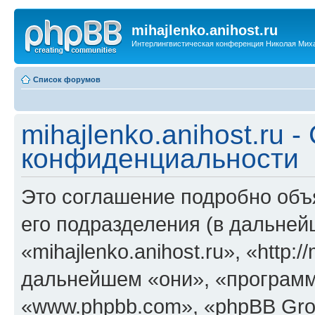
mihajlenko.anihost.ru
Интерлингвистическая конференция Николая Мих
Список форумов
mihajlenko.anihost.ru 
конфиденциальности
Это соглашение подробно объяс
его подразделения (в дальне
«mihajlenko.anihost.ru», «http:/
дальнейшем «они», «программ
«www.phpbb.com», «phpBB Gro