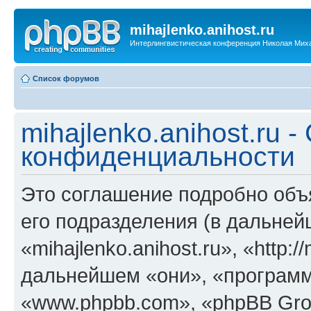
mihajlenko.anihost.ru
Интерлингвистическая конференция Николая Мих
Список форумов
mihajlenko.anihost.ru 
конфиденциальности
Это соглашение подробно объяс
его подразделения (в дальне
«mihajlenko.anihost.ru», «http:/
дальнейшем «они», «программ
«www.phpbb.com», «phpBB Gro