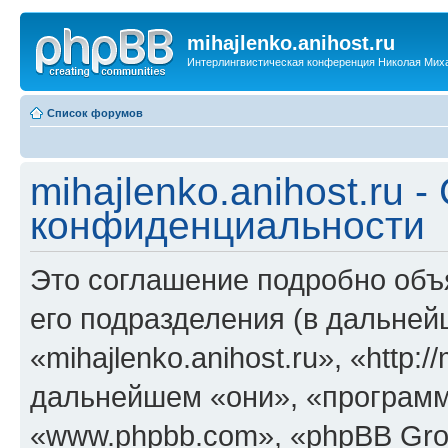
mihajlenko.anihost.ru
Интерлингвистическая конференция Николая Мих
Список форумов
mihajlenko.anihost.ru 
конфиденциальности
Это соглашение подробно объяс
его подразделения (в дальне
«mihajlenko.anihost.ru», «http:/
дальнейшем «они», «программ
«www.phpbb.com», «phpBB Gro