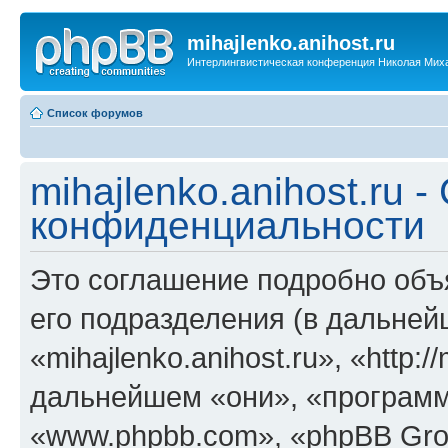
mihajlenko.anihost.ru
Интерлингвистическая конференция Николая Мих
Список форумов
mihajlenko.anihost.ru 
конфиденциальности
Это соглашение подробно объяс
его подразделения (в дальне
«mihajlenko.anihost.ru», «http:/
дальнейшем «они», «программ
«www.phpbb.com», «phpBB Gro