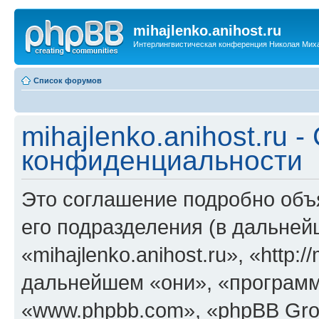
mihajlenko.anihost.ru
Интерлингвистическая конференция Николая Мих
Список форумов
mihajlenko.anihost.ru 
конфиденциальности
Это соглашение подробно объяс
его подразделения (в дальне
«mihajlenko.anihost.ru», «http:/
дальнейшем «они», «программ
«www.phpbb.com», «phpBB Gro