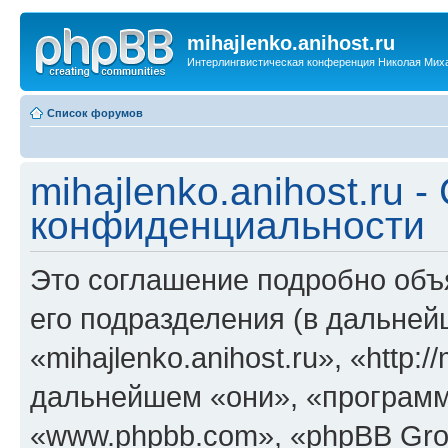
mihajlenko.anihost.ru
Интерлингвистическая конференция Николая Мих
Список форумов
mihajlenko.anihost.ru 
конфиденциальности
Это соглашение подробно объяс
его подразделения (в дальне
«mihajlenko.anihost.ru», «http:/
дальнейшем «они», «программ
«www.phpbb.com», «phpBB Gro