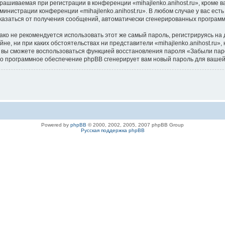
ашиваемая при регистрации в конференции «mihajlenko.anihost.ru», кроме в
дминистрации конференции «mihajlenko.anihost.ru». В любом случае у вас ес
/отказаться от получения сообщений, автоматически сгенерированных програ
 не рекомендуется использовать этот же самый пароль, регистрируясь на д
айне, ни при каких обстоятельствах ни представители «mihajlenko.anihost.ru»
си, вы сможете воспользоваться функцией восстановления пароля «Забыли п
его программное обеспечение phpBB сгенерирует вам новый пароль для вашей
Powered by
phpBB
© 2000, 2002, 2005, 2007 phpBB Group
Русская поддержка phpBB