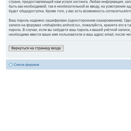
стране, предоставляющей нам услуги хостинга. Любая информация, запр
быть как необходимой, так и необязательной ко вводу, на усмотрение а
будет общедоступна. Кроме того, у вас есть возможность согласиться
Ваш пароль надежно зашифрован (односторонним хэшированием). Однако
записи на форумах «mihajlenko.anihost.ru», пожалуйста, храните его в т
пароль. В случае, если вы забудете ваш пароль к вашей учётной запи
необходимо ввести ваше имя пользователя и ваш адрес email, после ч
Вернуться на страницу входа
Список форумов