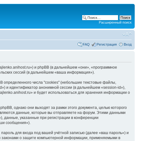
Расширенный поиск
FAQ
Регистрация
Вход
hajlenko.anihost.ru») и phpBB (в дальнейшем «они», «программное
льских сессий (в дальнейшем «ваша информация»).
B определенного числа "cookies" (небольшие текстовые файлы,
d») и идентификатор анонимной сессии (в дальнейшем «session-id»),
jlenko.anihost.ru» и будет использоваться для хранения информации о
phpBB, однако они выходят за рамки этого документа, целью которого
вляются данные, которые вы отправляете на форум. Этими данными
), данные, указанные при регистрации в конференции
аши сообщения»).
пароль для входа под вашей учётной записью (далее «ваш пароль») и
тся законами о защите компьютерной информации, применяемыми в