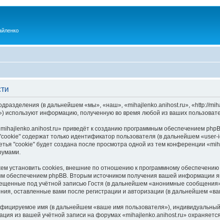
айленко
сти
одразделения (в дальнейшем «мы», «наш», «mihajlenko.anihost.ru», «http://mi
) используют информацию, полученную во время любой из ваших пользовате
ihajlenko.anihost.ru» приведёт к созданию программным обеспечением phpB
cookie" содержат только идентификатор пользователя (в дальнейшем «user-i
ья "cookie" будет создана после просмотра одной из тем конференции «miha
румами.
ожем установить cookies, внешние по отношению к программному обеспечению 
ым обеспечением phpBB. Вторым источником получения вашей информации я
мещенные под учётной записью Гостя (в дальнейшем «анонимные сообщения»
щения, оставленные вами после регистрации и авторизации (в дальнейшем «в
ифицируемое имя (в дальнейшем «ваше имя пользователя»), индивидуальный 
ация из вашей учётной записи на форумах «mihajlenko.anihost.ru» охраняе