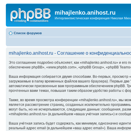
mihajlenko.anihost.ru
Интерлингвистическая конференция Николая Мих
Список форумов
mihajlenko.anihost.ru - Соглашение о конфиденциально
Это соглашение подробно объясняет, как «mihajlenko.anihost.ru» и его п
обеспечение phpBB», «www.phpbb.com», «phpBB Group», «phpBB Teams»
Ваша информация собирается двумя способами. Во-первых, просмотр «m
загружаемые в папку временных файлов вашего браузера). Первые две "
автоматически присвоенные вам программным обеспечением phpBB. Трет
прочтенных вами темах, повышая таким образом удобство работы с фо
Также, во время просмотра конференции «mihajlenko.anihost.ru», мы м
является рассмотрение страниц, созданных исключительно программн
могут быть, но не исчерпываются, следующие данные: сообщения, раз
«mihajlenko.anihost.ru» (в дальнейшем «ваша учётная запись») и сооб
Ваша учётная запись будет содержать, как минимум, однозначно идент
реальный адрес email (в дальнейшем «ваш адрес email»). Ваша информ