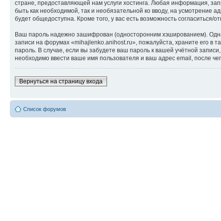
стране, предоставляющей нам услуги хостинга. Любая информация, запр
быть как необходимой, так и необязательной ко вводу, на усмотрение а
будет общедоступна. Кроме того, у вас есть возможность согласиться
Ваш пароль надежно зашифрован (односторонним хэшированием). Однако
записи на форумах «mihajlenko.anihost.ru», пожалуйста, храните его в т
пароль. В случае, если вы забудете ваш пароль к вашей учётной запи
необходимо ввести ваше имя пользователя и ваш адрес email, после ч
Вернуться на страницу входа
Список форумов