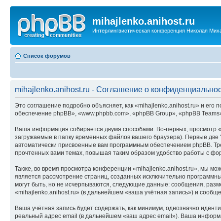
mihajlenko.anihost.ru
Интерлингвистическая конференция Николая Мих
Список форумов
mihajlenko.anihost.ru - Соглашение о конфиденциально
Это соглашение подробно объясняет, как «mihajlenko.anihost.ru» и его п
обеспечение phpBB», «www.phpbb.com», «phpBB Group», «phpBB Teams»
Ваша информация собирается двумя способами. Во-первых, просмотр «m
загружаемые в папку временных файлов вашего браузера). Первые две "
автоматически присвоенные вам программным обеспечением phpBB. Трет
прочтенных вами темах, повышая таким образом удобство работы с фо
Также, во время просмотра конференции «mihajlenko.anihost.ru», мы м
является рассмотрение страниц, созданных исключительно программн
могут быть, но не исчерпываются, следующие данные: сообщения, раз
«mihajlenko.anihost.ru» (в дальнейшем «ваша учётная запись») и сооб
Ваша учётная запись будет содержать, как минимум, однозначно идент
реальный адрес email (в дальнейшем «ваш адрес email»). Ваша информ