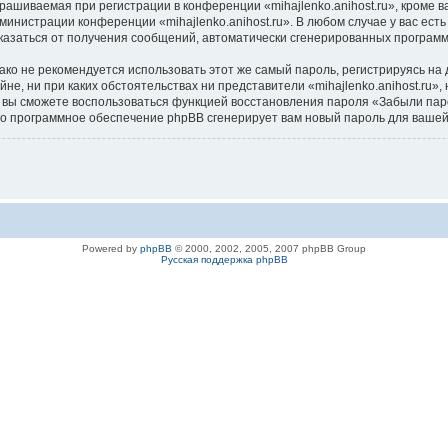
ашиваемая при регистрации в конференции «mihajlenko.anihost.ru», кроме в
дминистрации конференции «mihajlenko.anihost.ru». В любом случае у вас ес
/отказаться от получения сообщений, автоматически сгенерированных програ
 не рекомендуется использовать этот же самый пароль, регистрируясь на д
айне, ни при каких обстоятельствах ни представители «mihajlenko.anihost.ru»
си, вы сможете воспользоваться функцией восстановления пароля «Забыли п
его программное обеспечение phpBB сгенерирует вам новый пароль для вашей
Powered by
phpBB
© 2000, 2002, 2005, 2007 phpBB Group
Русская поддержка phpBB