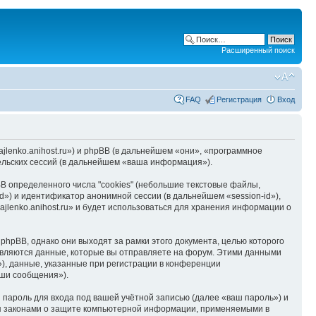
Расширенный поиск
FAQ
Регистрация
Вход
hajlenko.anihost.ru») и phpBB (в дальнейшем «они», «программное
льских сессий (в дальнейшем «ваша информация»).
B определенного числа "cookies" (небольшие текстовые файлы,
d») и идентификатор анонимной сессии (в дальнейшем «session-id»),
jlenko.anihost.ru» и будет использоваться для хранения информации о
phpBB, однако они выходят за рамки этого документа, целью которого
вляются данные, которые вы отправляете на форум. Этими данными
), данные, указанные при регистрации в конференции
аши сообщения»).
пароль для входа под вашей учётной записью (далее «ваш пароль») и
тся законами о защите компьютерной информации, применяемыми в