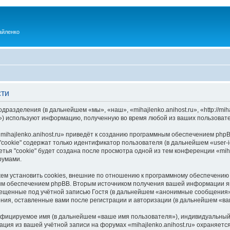
айленко
сти
одразделения (в дальнейшем «мы», «наш», «mihajlenko.anihost.ru», «http://mi
) используют информацию, полученную во время любой из ваших пользовате
ihajlenko.anihost.ru» приведёт к созданию программным обеспечением phpB
cookie" содержат только идентификатор пользователя (в дальнейшем «user-i
ья "cookie" будет создана после просмотра одной из тем конференции «miha
румами.
ожем установить cookies, внешние по отношению к программному обеспечению 
ым обеспечением phpBB. Вторым источником получения вашей информации я
мещенные под учётной записью Гостя (в дальнейшем «анонимные сообщения»
щения, оставленные вами после регистрации и авторизации (в дальнейшем «в
ифицируемое имя (в дальнейшем «ваше имя пользователя»), индивидуальный 
ация из вашей учётной записи на форумах «mihajlenko.anihost.ru» охраняе