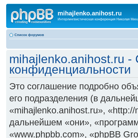
mihajlenko.anihost.ru
Интерлингвистическая конференция Николая Мих
Список форумов
mihajlenko.anihost.ru 
конфиденциальности
Это соглашение подробно объяс
его подразделения (в дальне
«mihajlenko.anihost.ru», «http:/
дальнейшем «они», «программ
«www.phpbb.com», «phpBB Gro