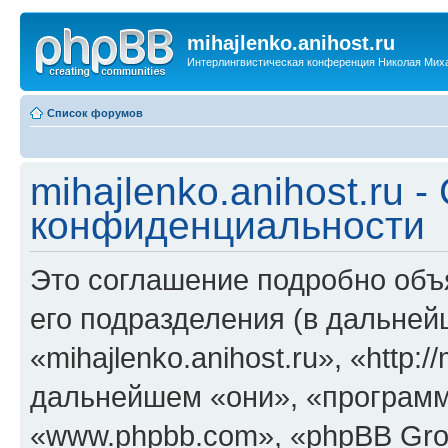
mihajlenko.anihost.ru
Интерлингвистическая конференция Николая Мих
Список форумов
mihajlenko.anihost.ru 
конфиденциальности
Это соглашение подробно объяс
его подразделения (в дальне
«mihajlenko.anihost.ru», «http:/
дальнейшем «они», «программ
«www.phpbb.com», «phpBB Gro