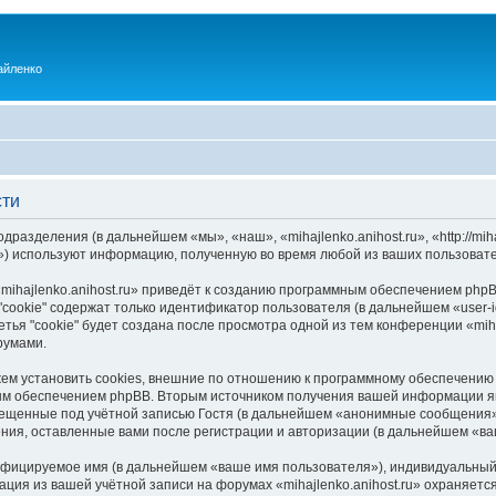
айленко
сти
одразделения (в дальнейшем «мы», «наш», «mihajlenko.anihost.ru», «http://mi
) используют информацию, полученную во время любой из ваших пользовате
ihajlenko.anihost.ru» приведёт к созданию программным обеспечением phpB
cookie" содержат только идентификатор пользователя (в дальнейшем «user-i
ья "cookie" будет создана после просмотра одной из тем конференции «miha
румами.
ожем установить cookies, внешние по отношению к программному обеспечению 
ым обеспечением phpBB. Вторым источником получения вашей информации я
мещенные под учётной записью Гостя (в дальнейшем «анонимные сообщения»
щения, оставленные вами после регистрации и авторизации (в дальнейшем «в
ифицируемое имя (в дальнейшем «ваше имя пользователя»), индивидуальный 
ация из вашей учётной записи на форумах «mihajlenko.anihost.ru» охраняе