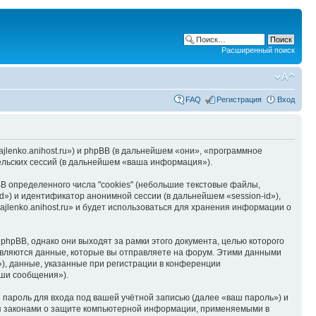
Расширенный поиск
FAQ
Регистрация
Вход
hajlenko.anihost.ru») и phpBB (в дальнейшем «они», «программное
льских сессий (в дальнейшем «ваша информация»).
B определенного числа "cookies" (небольшие текстовые файлы,
d») и идентификатор анонимной сессии (в дальнейшем «session-id»),
jlenko.anihost.ru» и будет использоваться для хранения информации о
phpBB, однако они выходят за рамки этого документа, целью которого
вляются данные, которые вы отправляете на форум. Этими данными
), данные, указанные при регистрации в конференции
аши сообщения»).
пароль для входа под вашей учётной записью (далее «ваш пароль») и
тся законами о защите компьютерной информации, применяемыми в