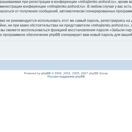
ашиваемая при регистрации в конференции «mihajlenko.anihost.ru», кроме в
дминистрации конференции «mihajlenko.anihost.ru». В любом случае у вас ес
/отказаться от получения сообщений, автоматически сгенерированных програ
 не рекомендуется использовать этот же самый пароль, регистрируясь на д
айне, ни при каких обстоятельствах ни представители «mihajlenko.anihost.ru»
си, вы сможете воспользоваться функцией восстановления пароля «Забыли п
его программное обеспечение phpBB сгенерирует вам новый пароль для вашей
Powered by
phpBB
© 2000, 2002, 2005, 2007 phpBB Group
Русская поддержка phpBB