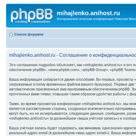
mihajlenko.anihost.ru
Интерлингвистическая конференция Николая Мих
Список форумов
mihajlenko.anihost.ru - Соглашение о конфиденциально
Это соглашение подробно объясняет, как «mihajlenko.anihost.ru» и его п
обеспечение phpBB», «www.phpbb.com», «phpBB Group», «phpBB Teams»
Ваша информация собирается двумя способами. Во-первых, просмотр «m
загружаемые в папку временных файлов вашего браузера). Первые две "
автоматически присвоенные вам программным обеспечением phpBB. Трет
прочтенных вами темах, повышая таким образом удобство работы с фо
Также, во время просмотра конференции «mihajlenko.anihost.ru», мы м
является рассмотрение страниц, созданных исключительно программн
могут быть, но не исчерпываются, следующие данные: сообщения, раз
«mihajlenko.anihost.ru» (в дальнейшем «ваша учётная запись») и сооб
Ваша учётная запись будет содержать, как минимум, однозначно идент
реальный адрес email (в дальнейшем «ваш адрес email»). Ваша информ