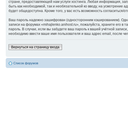
стране, предоставляющей нам услуги хостинга. Любая информация, запр
быть как необходимой, так и необязательной ко вводу, на усмотрение а
будет общедоступна. Кроме того, у вас есть возможность согласиться
Ваш пароль надежно зашифрован (односторонним хэшированием). Однако
записи на форумах «mihajlenko.anihost.ru», пожалуйста, храните его в т
пароль. В случае, если вы забудете ваш пароль к вашей учётной запи
необходимо ввести ваше имя пользователя и ваш адрес email, после ч
Вернуться на страницу входа
Список форумов