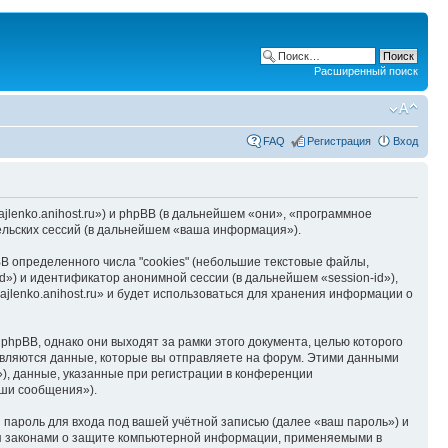
Расширенный поиск
FAQ
Регистрация
Вход
hajlenko.anihost.ru») и phpBB (в дальнейшем «они», «программное
льских сессий (в дальнейшем «ваша информация»).
B определенного числа "cookies" (небольшие текстовые файлы,
d») и идентификатор анонимной сессии (в дальнейшем «session-id»),
jlenko.anihost.ru» и будет использоваться для хранения информации о
phpBB, однако они выходят за рамки этого документа, целью которого
вляются данные, которые вы отправляете на форум. Этими данными
), данные, указанные при регистрации в конференции
аши сообщения»).
пароль для входа под вашей учётной записью (далее «ваш пароль») и
тся законами о защите компьютерной информации, применяемыми в