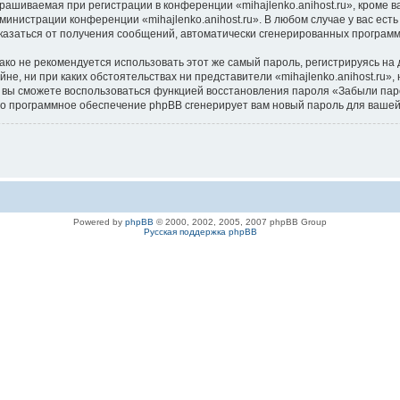
ашиваемая при регистрации в конференции «mihajlenko.anihost.ru», кроме в
дминистрации конференции «mihajlenko.anihost.ru». В любом случае у вас ес
/отказаться от получения сообщений, автоматически сгенерированных програ
 не рекомендуется использовать этот же самый пароль, регистрируясь на д
айне, ни при каких обстоятельствах ни представители «mihajlenko.anihost.ru»
си, вы сможете воспользоваться функцией восстановления пароля «Забыли п
его программное обеспечение phpBB сгенерирует вам новый пароль для вашей
Powered by
phpBB
© 2000, 2002, 2005, 2007 phpBB Group
Русская поддержка phpBB