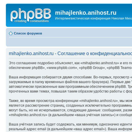
mihajlenko.anihost.ru
Интерлингвистическая конференция Николая Мих
Список форумов
mihajlenko.anihost.ru - Соглашение о конфиденциально
Это соглашение подробно объясняет, как «mihajlenko.anihost.ru» и его п
обеспечение phpBB», «www.phpbb.com», «phpBB Group», «phpBB Teams»
Ваша информация собирается двумя способами. Во-первых, просмотр «m
загружаемые в папку временных файлов вашего браузера). Первые две "
автоматически присвоенные вам программным обеспечением phpBB. Трет
прочтенных вами темах, повышая таким образом удобство работы с фо
Также, во время просмотра конференции «mihajlenko.anihost.ru», мы м
является рассмотрение страниц, созданных исключительно программн
могут быть, но не исчерпываются, следующие данные: сообщения, раз
«mihajlenko.anihost.ru» (в дальнейшем «ваша учётная запись») и сооб
Ваша учётная запись будет содержать, как минимум, однозначно идент
реальный адрес email (в дальнейшем «ваш адрес email»). Ваша информ