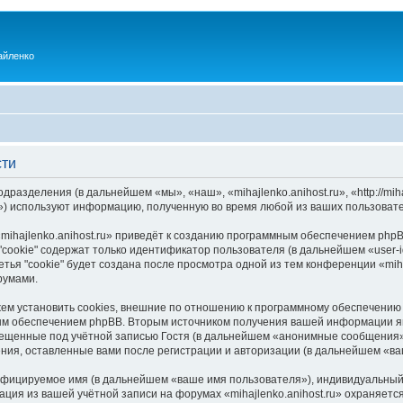
айленко
сти
одразделения (в дальнейшем «мы», «наш», «mihajlenko.anihost.ru», «http://mi
) используют информацию, полученную во время любой из ваших пользовате
ihajlenko.anihost.ru» приведёт к созданию программным обеспечением phpB
cookie" содержат только идентификатор пользователя (в дальнейшем «user-i
ья "cookie" будет создана после просмотра одной из тем конференции «miha
румами.
ожем установить cookies, внешние по отношению к программному обеспечению 
ым обеспечением phpBB. Вторым источником получения вашей информации я
мещенные под учётной записью Гостя (в дальнейшем «анонимные сообщения»
щения, оставленные вами после регистрации и авторизации (в дальнейшем «в
ифицируемое имя (в дальнейшем «ваше имя пользователя»), индивидуальный 
ация из вашей учётной записи на форумах «mihajlenko.anihost.ru» охраняе