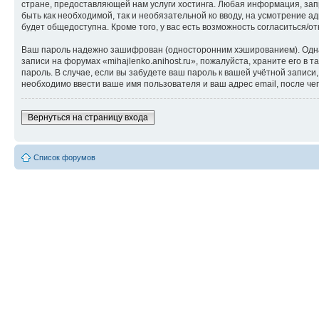
стране, предоставляющей нам услуги хостинга. Любая информация, запр
быть как необходимой, так и необязательной ко вводу, на усмотрение а
будет общедоступна. Кроме того, у вас есть возможность согласиться
Ваш пароль надежно зашифрован (односторонним хэшированием). Однако
записи на форумах «mihajlenko.anihost.ru», пожалуйста, храните его в т
пароль. В случае, если вы забудете ваш пароль к вашей учётной запи
необходимо ввести ваше имя пользователя и ваш адрес email, после ч
Вернуться на страницу входа
Список форумов