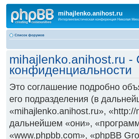
mihajlenko.anihost.ru
Интерлингвистическая конференция Николая Мих
Список форумов
mihajlenko.anihost.ru 
конфиденциальности
Это соглашение подробно объяс
его подразделения (в дальне
«mihajlenko.anihost.ru», «http:/
дальнейшем «они», «программ
«www.phpbb.com», «phpBB Gro