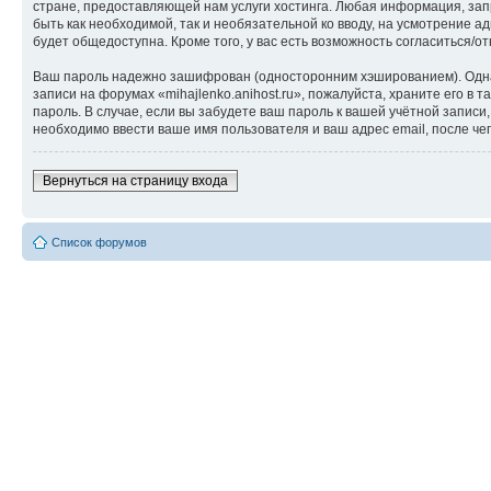
стране, предоставляющей нам услуги хостинга. Любая информация, запр
быть как необходимой, так и необязательной ко вводу, на усмотрение а
будет общедоступна. Кроме того, у вас есть возможность согласиться
Ваш пароль надежно зашифрован (односторонним хэшированием). Однако
записи на форумах «mihajlenko.anihost.ru», пожалуйста, храните его в т
пароль. В случае, если вы забудете ваш пароль к вашей учётной запи
необходимо ввести ваше имя пользователя и ваш адрес email, после ч
Вернуться на страницу входа
Список форумов