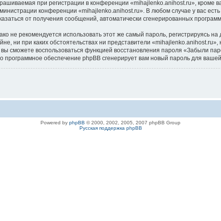
ашиваемая при регистрации в конференции «mihajlenko.anihost.ru», кроме в
дминистрации конференции «mihajlenko.anihost.ru». В любом случае у вас ес
/отказаться от получения сообщений, автоматически сгенерированных програ
 не рекомендуется использовать этот же самый пароль, регистрируясь на д
айне, ни при каких обстоятельствах ни представители «mihajlenko.anihost.ru»
си, вы сможете воспользоваться функцией восстановления пароля «Забыли п
его программное обеспечение phpBB сгенерирует вам новый пароль для вашей
Powered by
phpBB
© 2000, 2002, 2005, 2007 phpBB Group
Русская поддержка phpBB