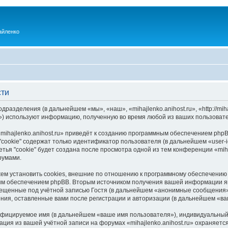
айленко
сти
одразделения (в дальнейшем «мы», «наш», «mihajlenko.anihost.ru», «http://mi
) используют информацию, полученную во время любой из ваших пользовате
ihajlenko.anihost.ru» приведёт к созданию программным обеспечением phpB
cookie" содержат только идентификатор пользователя (в дальнейшем «user-i
ья "cookie" будет создана после просмотра одной из тем конференции «miha
румами.
ожем установить cookies, внешние по отношению к программному обеспечению 
ым обеспечением phpBB. Вторым источником получения вашей информации я
мещенные под учётной записью Гостя (в дальнейшем «анонимные сообщения»
щения, оставленные вами после регистрации и авторизации (в дальнейшем «в
ифицируемое имя (в дальнейшем «ваше имя пользователя»), индивидуальный 
ация из вашей учётной записи на форумах «mihajlenko.anihost.ru» охраняе