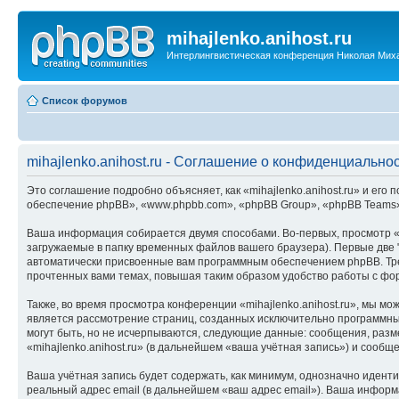
mihajlenko.anihost.ru
Интерлингвистическая конференция Николая Мих
Список форумов
mihajlenko.anihost.ru - Соглашение о конфиденциально
Это соглашение подробно объясняет, как «mihajlenko.anihost.ru» и его п
обеспечение phpBB», «www.phpbb.com», «phpBB Group», «phpBB Teams»
Ваша информация собирается двумя способами. Во-первых, просмотр «m
загружаемые в папку временных файлов вашего браузера). Первые две "
автоматически присвоенные вам программным обеспечением phpBB. Трет
прочтенных вами темах, повышая таким образом удобство работы с фо
Также, во время просмотра конференции «mihajlenko.anihost.ru», мы м
является рассмотрение страниц, созданных исключительно программн
могут быть, но не исчерпываются, следующие данные: сообщения, раз
«mihajlenko.anihost.ru» (в дальнейшем «ваша учётная запись») и сооб
Ваша учётная запись будет содержать, как минимум, однозначно идент
реальный адрес email (в дальнейшем «ваш адрес email»). Ваша информ