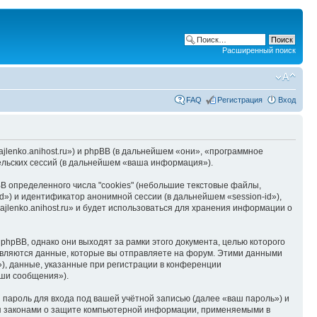
Расширенный поиск
FAQ
Регистрация
Вход
hajlenko.anihost.ru») и phpBB (в дальнейшем «они», «программное
льских сессий (в дальнейшем «ваша информация»).
B определенного числа "cookies" (небольшие текстовые файлы,
d») и идентификатор анонимной сессии (в дальнейшем «session-id»),
jlenko.anihost.ru» и будет использоваться для хранения информации о
phpBB, однако они выходят за рамки этого документа, целью которого
вляются данные, которые вы отправляете на форум. Этими данными
), данные, указанные при регистрации в конференции
аши сообщения»).
пароль для входа под вашей учётной записью (далее «ваш пароль») и
тся законами о защите компьютерной информации, применяемыми в