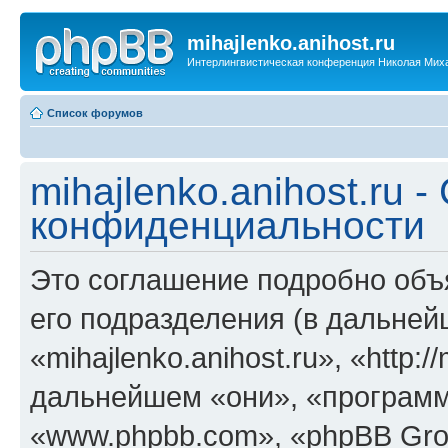
mihajlenko.anihost.ru
Интерлингвистическая конференция Николая Мих
Список форумов
mihajlenko.anihost.ru 
конфиденциальности
Это соглашение подробно объяс
его подразделения (в дальне
«mihajlenko.anihost.ru», «http:/
дальнейшем «они», «программ
«www.phpbb.com», «phpBB Gro